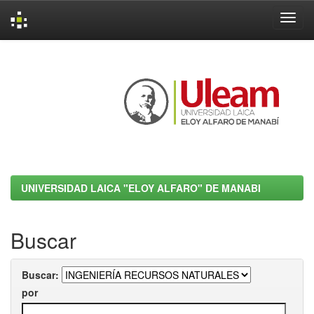
Skip
navigation
UNIVERSIDAD LAICA "ELOY ALFARO" DE MANABI
Buscar
Buscar:
por