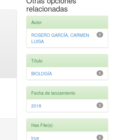
Otras opciones
relacionadas
Autor
ROSERO GARCÍA, CARMEN
1
LUISA
Título
BIOLOGÍA
1
Fecha de lanzamiento
2018
1
Has File(s)
true
1