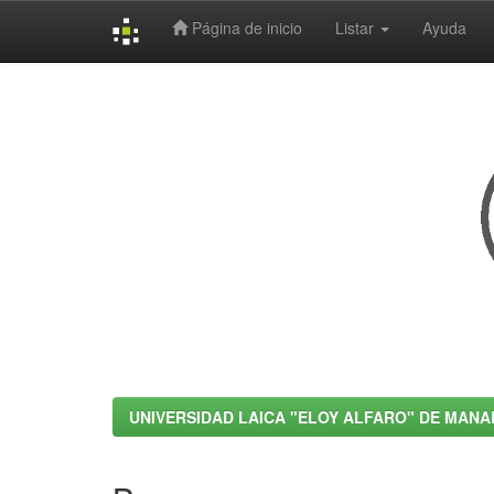
Página de inicio
Listar
Ayuda
Skip
navigation
UNIVERSIDAD LAICA "ELOY ALFARO" DE MANA