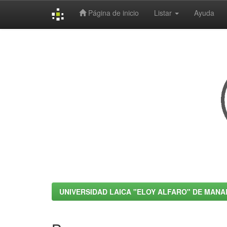
Página de inicio
Listar
Ayuda
Skip
navigation
UNIVERSIDAD LAICA "ELOY ALFARO" DE MANA