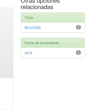
Otras opciones
relacionadas
Título
BIOLOGÍA
1
Fecha de lanzamiento
2018
1