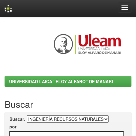
Skip
navigation
UNIVERSIDAD LAICA "ELOY ALFARO" DE MANABI
Buscar
Buscar:
por