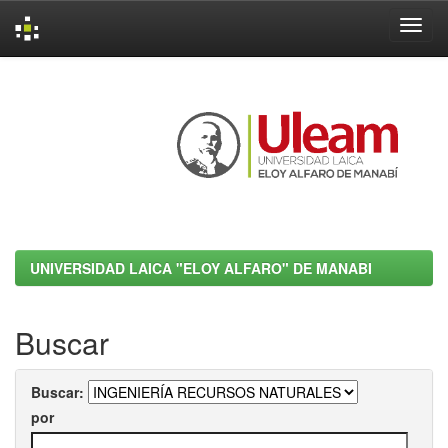
Skip
navigation
UNIVERSIDAD LAICA "ELOY ALFARO" DE MANABI
Buscar
Buscar:
por