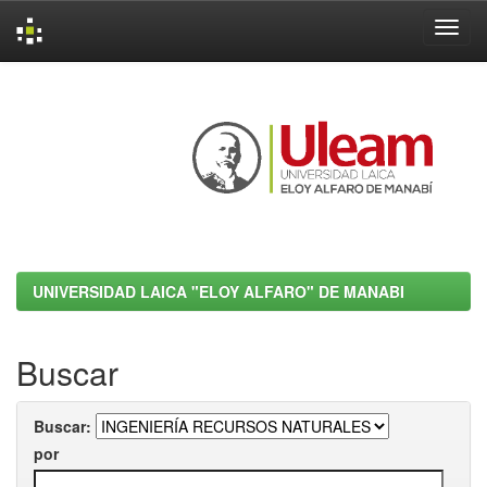
Skip
navigation
UNIVERSIDAD LAICA "ELOY ALFARO" DE MANABI
Buscar
Buscar:
por