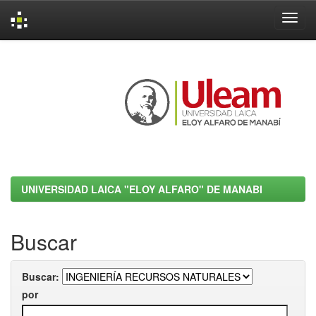
Skip
navigation
UNIVERSIDAD LAICA "ELOY ALFARO" DE MANABI
Buscar
Buscar:
por