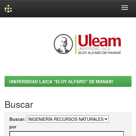
Skip
navigation
UNIVERSIDAD LAICA "ELOY ALFARO" DE MANABI
Buscar
Buscar:
por