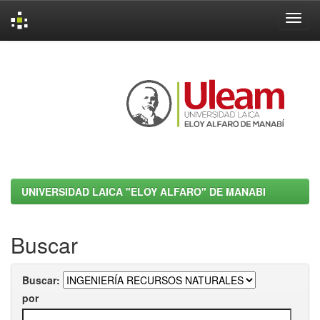
Skip
navigation
UNIVERSIDAD LAICA "ELOY ALFARO" DE MANABI
Buscar
Buscar:
por