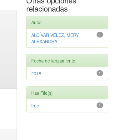
Otras opciones
relacionadas
Autor
ALCÍVAR VÉLEZ, MERY
1
ALEXANDRA
Fecha de lanzamiento
2018
1
Has File(s)
true
1