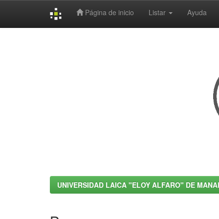
Página de inicio
Listar
Ayuda
Skip
navigation
UNIVERSIDAD LAICA "ELOY ALFARO" DE MANA