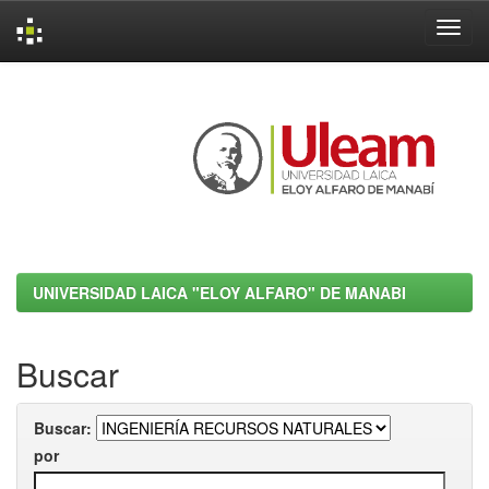
Skip
navigation
UNIVERSIDAD LAICA "ELOY ALFARO" DE MANABI
Buscar
Buscar:
por