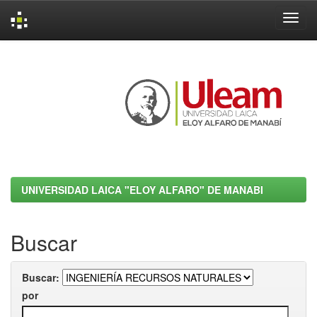
Skip
navigation
UNIVERSIDAD LAICA "ELOY ALFARO" DE MANABI
Buscar
Buscar:
por