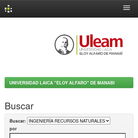
Skip
navigation
UNIVERSIDAD LAICA "ELOY ALFARO" DE MANABI
Buscar
Buscar:
por