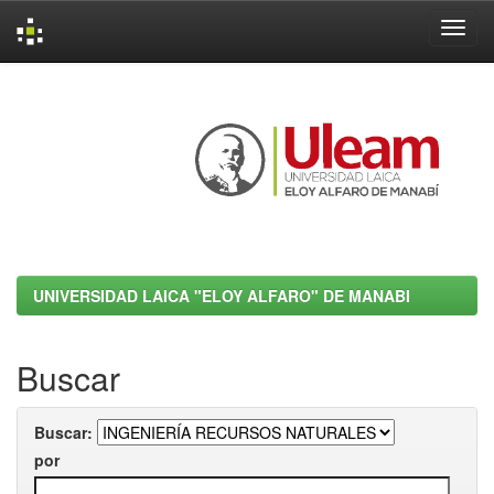
Skip
navigation
UNIVERSIDAD LAICA "ELOY ALFARO" DE MANABI
Buscar
Buscar:
por