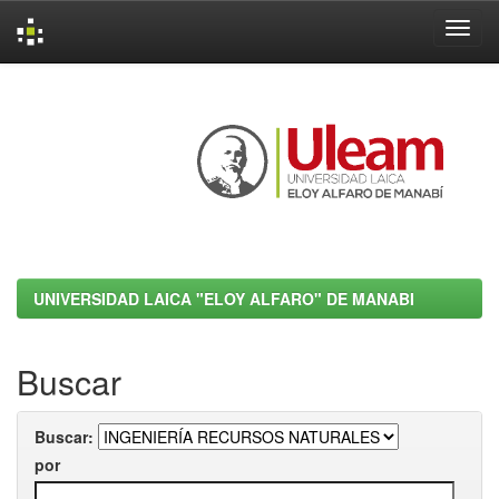
Skip
navigation
UNIVERSIDAD LAICA "ELOY ALFARO" DE MANABI
Buscar
Buscar:
por