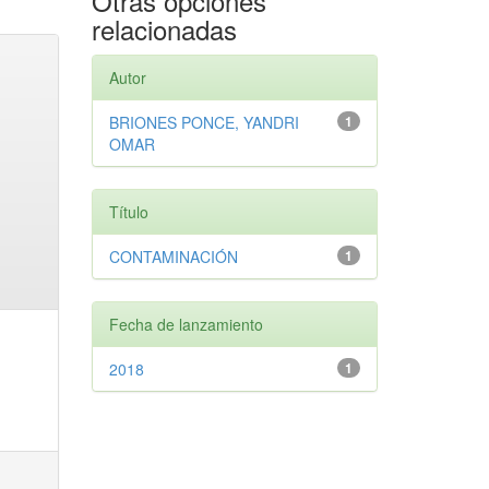
Otras opciones
relacionadas
Autor
BRIONES PONCE, YANDRI
1
OMAR
Título
CONTAMINACIÓN
1
Fecha de lanzamiento
2018
1