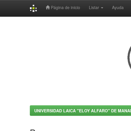
Página de inicio
Listar
Ayuda
Skip
navigation
UNIVERSIDAD LAICA "ELOY ALFARO" DE MANA