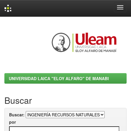
Skip
navigation
UNIVERSIDAD LAICA "ELOY ALFARO" DE MANABI
Buscar
Buscar:
por