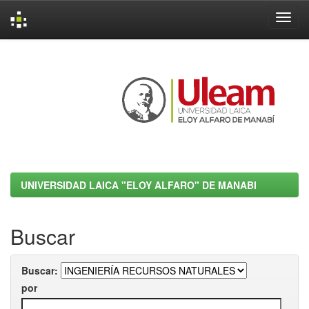
Skip
navigation
UNIVERSIDAD LAICA "ELOY ALFARO" DE MANABI
Buscar
Buscar:
por