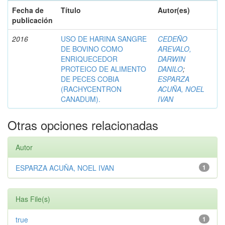
Fecha de
Título
Autor(es)
publicación
2016
USO DE HARINA SANGRE
CEDEÑO
DE BOVINO COMO
AREVALO,
ENRIQUECEDOR
DARWIN
PROTEICO DE ALIMENTO
DANILO
;
DE PECES COBIA
ESPARZA
(RACHYCENTRON
ACUÑA, NOEL
CANADUM).
IVAN
Otras opciones relacionadas
Autor
ESPARZA ACUÑA, NOEL IVAN
1
Has File(s)
true
1