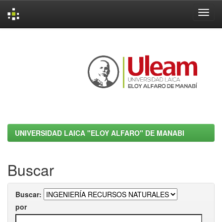
Skip
navigation
UNIVERSIDAD LAICA "ELOY ALFARO" DE MANABI
Buscar
Buscar:
por