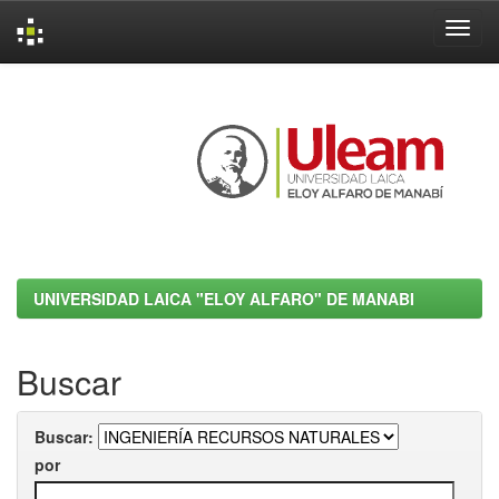
Skip
navigation
UNIVERSIDAD LAICA "ELOY ALFARO" DE MANABI
Buscar
Buscar:
por