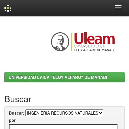
Skip
navigation
UNIVERSIDAD LAICA "ELOY ALFARO" DE MANABI
Buscar
Buscar:
por