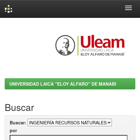
Skip
navigation
UNIVERSIDAD LAICA "ELOY ALFARO" DE MANABI
Buscar
Buscar:
por