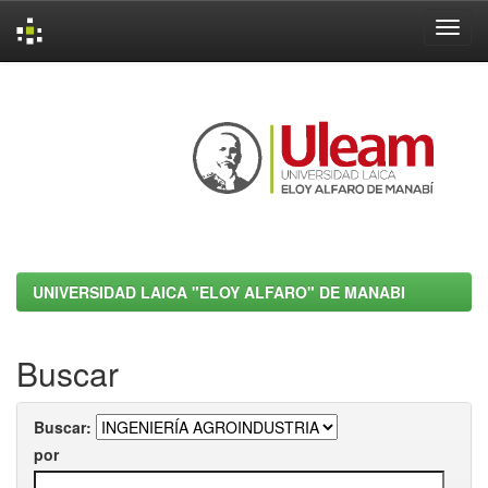
Skip
navigation
UNIVERSIDAD LAICA "ELOY ALFARO" DE MANABI
Buscar
Buscar:
por