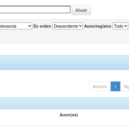
En orden
Autor/registro
Anterior
1
Si
Autor(es)