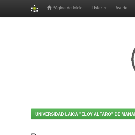
Página de inicio
Listar
Ayuda
Skip
navigation
UNIVERSIDAD LAICA "ELOY ALFARO" DE MANA