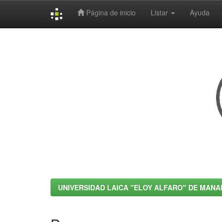
Página de inicio
Listar
Ayuda
Skip
navigation
UNIVERSIDAD LAICA "ELOY ALFARO" DE MANA