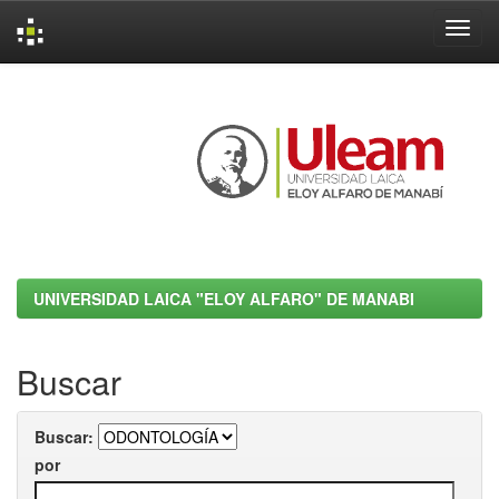
Skip
navigation
UNIVERSIDAD LAICA "ELOY ALFARO" DE MANABI
Buscar
Buscar:
por