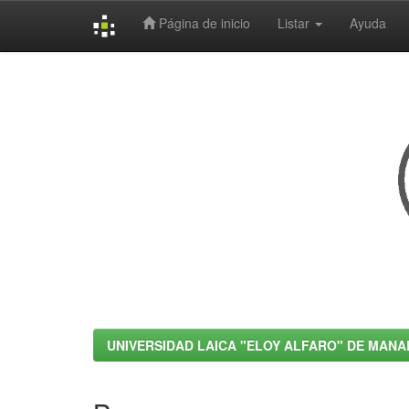
Página de inicio
Listar
Ayuda
Skip
navigation
UNIVERSIDAD LAICA "ELOY ALFARO" DE MANA