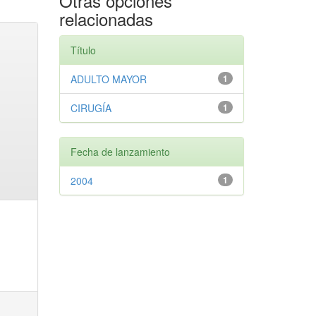
Otras opciones
relacionadas
Título
ADULTO MAYOR
1
CIRUGÍA
1
Fecha de lanzamiento
2004
1