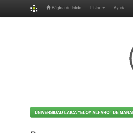
Página de inicio
Listar
Ayuda
Skip
navigation
UNIVERSIDAD LAICA "ELOY ALFARO" DE MANA