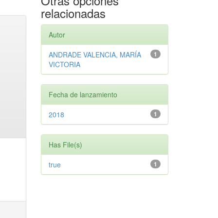
Otras opciones
relacionadas
Autor
ANDRADE VALENCIA, MARÍA
1
VICTORIA
Fecha de lanzamiento
2018
1
Has File(s)
true
1