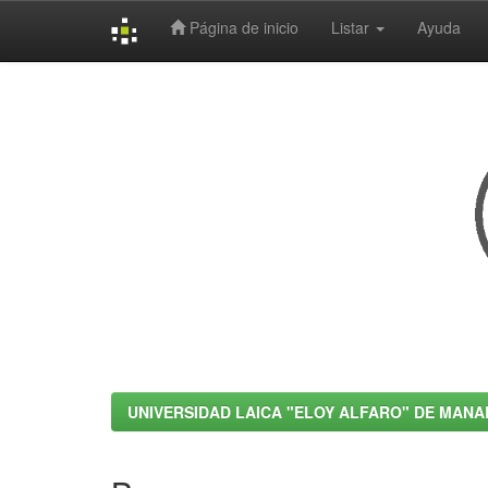
Página de inicio
Listar
Ayuda
Skip
navigation
UNIVERSIDAD LAICA "ELOY ALFARO" DE MANA