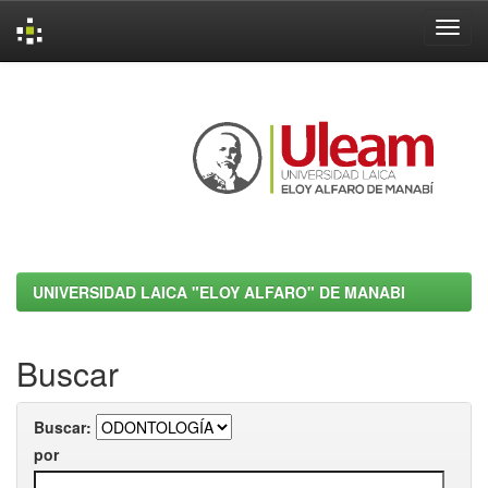
Skip
navigation
UNIVERSIDAD LAICA "ELOY ALFARO" DE MANABI
Buscar
Buscar:
por