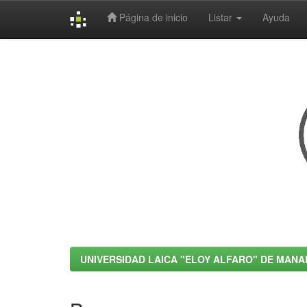
Página de inicio
Listar
Ayuda
Skip
navigation
UNIVERSIDAD LAICA "ELOY ALFARO" DE MANA