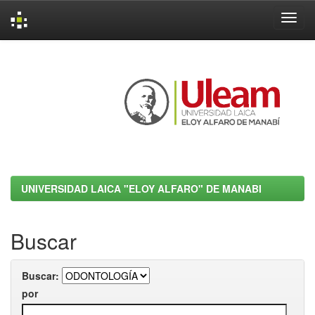
Skip
navigation
UNIVERSIDAD LAICA "ELOY ALFARO" DE MANABI
Buscar
Buscar:
por