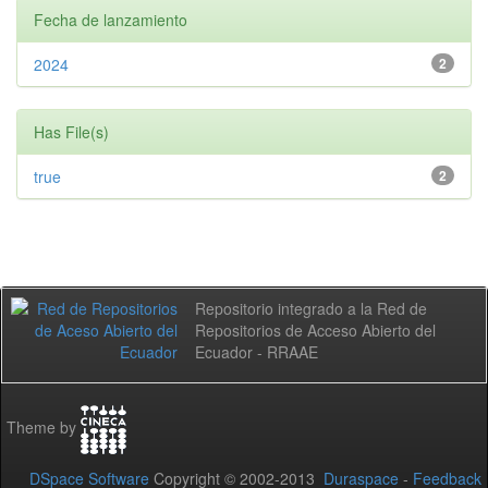
Fecha de lanzamiento
2024
2
Has File(s)
true
2
Repositorio integrado a la Red de
Repositorios de Acceso Abierto del
Ecuador - RRAAE
Theme by
DSpace Software
Copyright © 2002-2013
Duraspace
-
Feedback