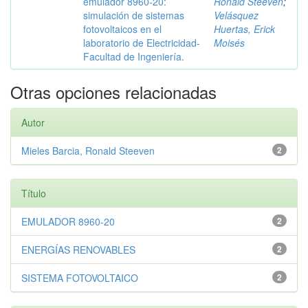
emulador 8960-20:
Ronald Steeven
;
simulación de sistemas
Velásquez
fotovoltaicos en el
Huertas, Erick
laboratorio de Electricidad-
Moisés
Facultad de Ingeniería.
Otras opciones relacionadas
Autor
Mieles Barcia, Ronald Steeven
2
Título
EMULADOR 8960-20
2
ENERGÍAS RENOVABLES
2
SISTEMA FOTOVOLTAICO
2