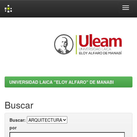
Skip
navigation
UNIVERSIDAD LAICA "ELOY ALFARO" DE MANABI
Buscar
Buscar:
por