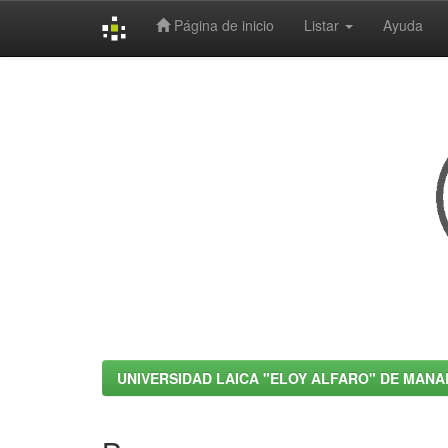
Página de inicio
Listar
Ayuda
Skip
navigation
UNIVERSIDAD LAICA "ELOY ALFARO" DE MANA