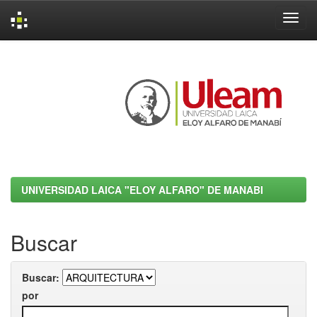
Skip
navigation
UNIVERSIDAD LAICA "ELOY ALFARO" DE MANABI
Buscar
Buscar:
por