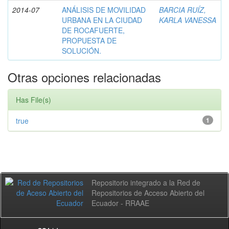
2014-07
ANÁLISIS DE MOVILIDAD
BARCIA RUÍZ,
URBANA EN LA CIUDAD
KARLA VANESSA
DE ROCAFUERTE,
PROPUESTA DE
SOLUCIÓN.
Otras opciones relacionadas
Has File(s)
true
1
Repositorio integrado a la Red de
Repositorios de Acceso Abierto del
Ecuador - RRAAE