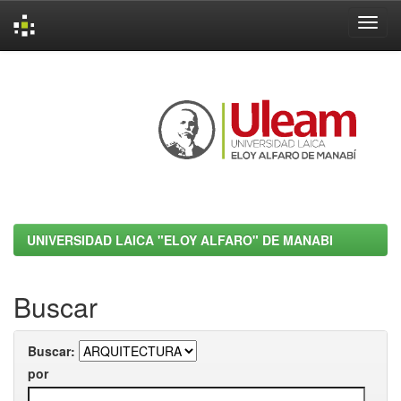
Skip
navigation
UNIVERSIDAD LAICA "ELOY ALFARO" DE MANABI
Buscar
Buscar:
por