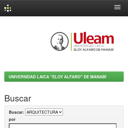
Skip
navigation
UNIVERSIDAD LAICA "ELOY ALFARO" DE MANABI
Buscar
Buscar:
por