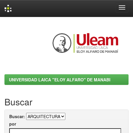
Skip
navigation
UNIVERSIDAD LAICA "ELOY ALFARO" DE MANABI
Buscar
Buscar:
por