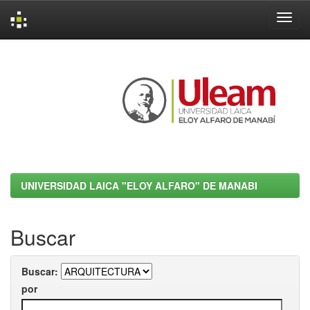
Skip
navigation
UNIVERSIDAD LAICA "ELOY ALFARO" DE MANABI
Buscar
Buscar:
por