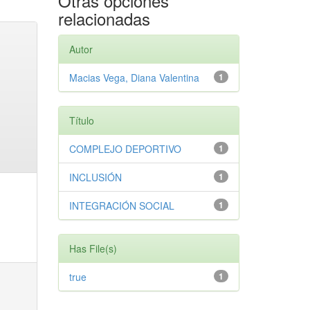
Otras opciones
relacionadas
Autor
Macias Vega, Diana Valentina
1
Título
COMPLEJO DEPORTIVO
1
INCLUSIÓN
1
INTEGRACIÓN SOCIAL
1
Has File(s)
true
1