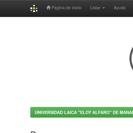
Página de inicio
Listar
Ayuda
Skip
navigation
UNIVERSIDAD LAICA "ELOY ALFARO" DE MANA