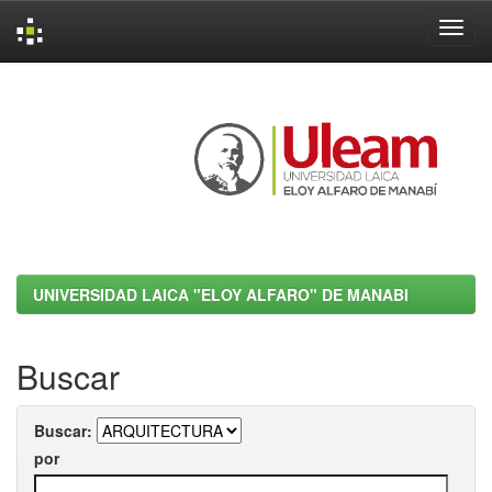
Skip
navigation
UNIVERSIDAD LAICA "ELOY ALFARO" DE MANABI
Buscar
Buscar:
por