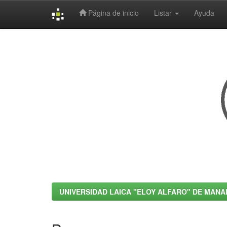
Página de inicio
Listar
Ayuda
Skip
navigation
UNIVERSIDAD LAICA "ELOY ALFARO" DE MANA