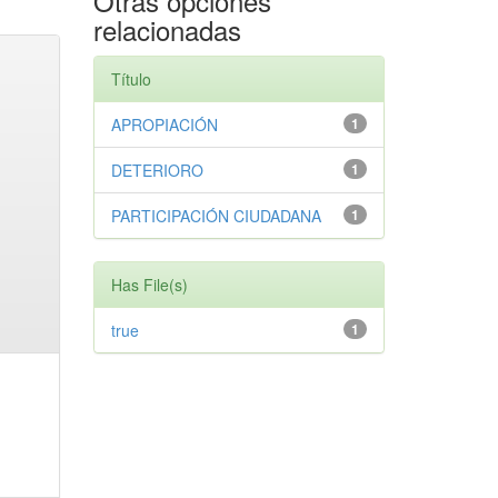
Otras opciones
relacionadas
Título
APROPIACIÓN
1
DETERIORO
1
PARTICIPACIÓN CIUDADANA
1
Has File(s)
true
1