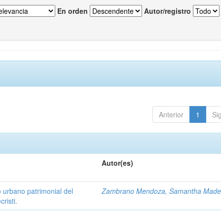
En orden
Autor/registro
Anterior
1
Si
Autor(es)
o urbano patrimonial del
Zambrano Mendoza, Samantha Madel
risti.