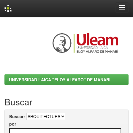
Skip
navigation
UNIVERSIDAD LAICA "ELOY ALFARO" DE MANABI
Buscar
Buscar:
por