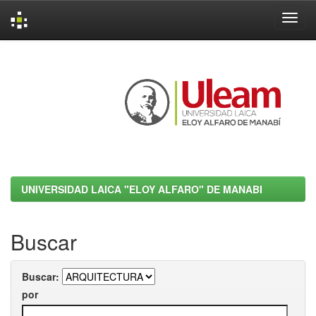
Skip
navigation
UNIVERSIDAD LAICA "ELOY ALFARO" DE MANABI
Buscar
Buscar:
por