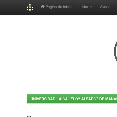
Página de inicio
Listar
Ayuda
Skip
navigation
UNIVERSIDAD LAICA "ELOY ALFARO" DE MANA