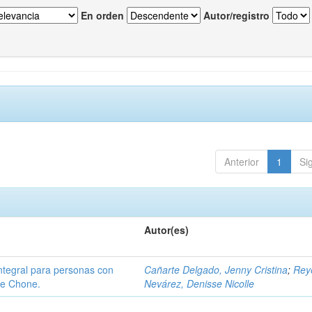
En orden
Autor/registro
Anterior
1
Si
Autor(es)
integral para personas con
Cañarte Delgado, Jenny Cristina
;
Rey
de Chone.
Nevárez, Denisse Nicolle