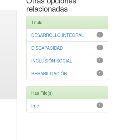
Otras opciones
relacionadas
Título
DESARROLLO INTEGRAL
1
DISCAPACIDAD
1
INCLUSIÓN SOCIAL
1
REHABILITACIÓN
1
Has File(s)
true
1