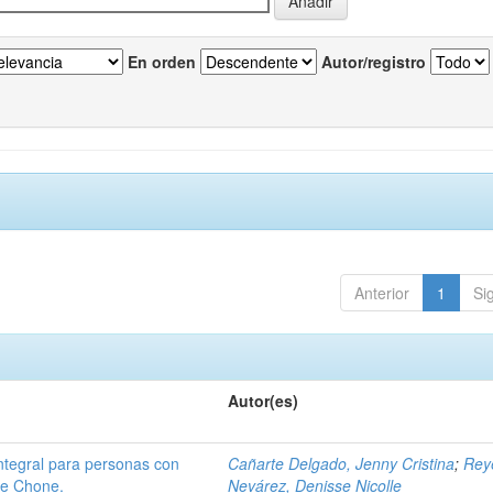
En orden
Autor/registro
Anterior
1
Si
Autor(es)
integral para personas con
Cañarte Delgado, Jenny Cristina
;
Rey
de Chone.
Nevárez, Denisse Nicolle