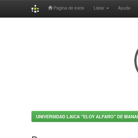
Página de inicio
Listar
Ayuda
Skip
navigation
UNIVERSIDAD LAICA "ELOY ALFARO" DE MANA