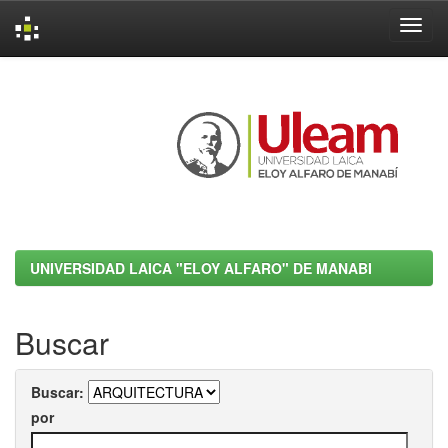
Skip
navigation
UNIVERSIDAD LAICA "ELOY ALFARO" DE MANABI
Buscar
Buscar:
por