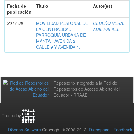
Fecha de
Título
Autor(es)
publicación
2017-08
MOVILIDAD PEATONAL DE
CEDEÑO VERA,
LA CENTRALIDAD
ADIL RAFAEL
PARROQUIA URBANA DE
MANTA - AVENIDA 2,
CALLE 9 Y AVENIDA 4.
Repositorio integrado a la Red de
Repositorios de Acceso Abierto del
Ecuador - RRAAE
Theme by
DSpace Software
Copyright © 2002-2013
Duraspace
-
Feedback