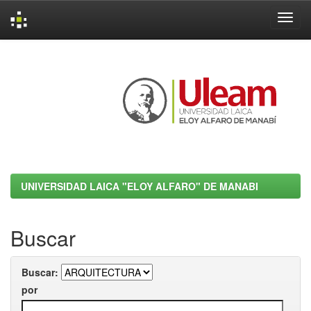
Skip
navigation
UNIVERSIDAD LAICA "ELOY ALFARO" DE MANABI
Buscar
Buscar:
por