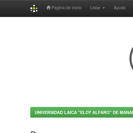
Página de inicio
Listar
Ayuda
Skip
navigation
UNIVERSIDAD LAICA "ELOY ALFARO" DE MANA