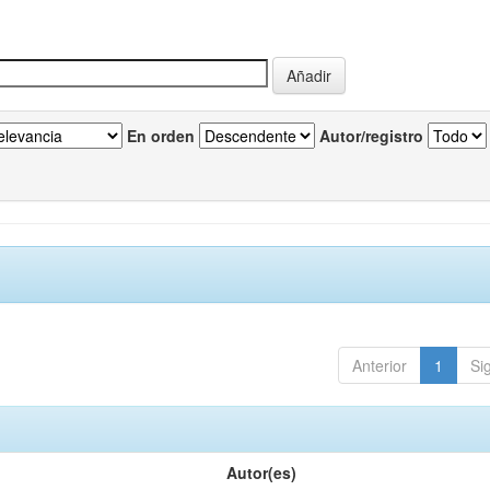
En orden
Autor/registro
Anterior
1
Si
Autor(es)