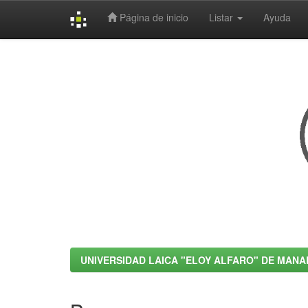
Página de inicio
Listar
Ayuda
Skip
navigation
UNIVERSIDAD LAICA "ELOY ALFARO" DE MANA