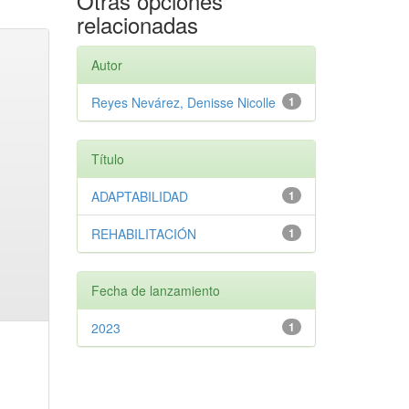
Otras opciones
relacionadas
Autor
Reyes Nevárez, Denisse Nicolle
1
Título
ADAPTABILIDAD
1
REHABILITACIÓN
1
Fecha de lanzamiento
2023
1